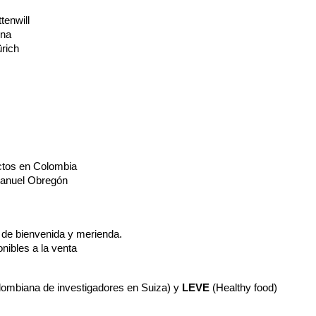
tenwill
rna
rich
ctos en Colombia
Manuel Obregón
a de bienvenida y merienda.
nibles a la venta
lombiana de investigadores en Suiza) y
LEVE
(Healthy food)