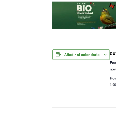
DE
Añadir al calendario
Fec
nov
Hor
1:0