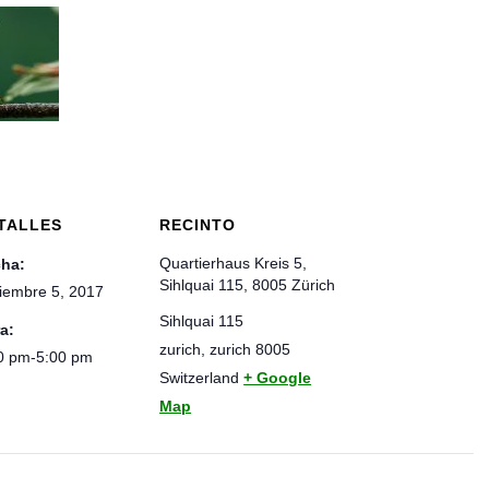
TALLES
RECINTO
Quartierhaus Kreis 5,
ha:
Sihlquai 115, 8005 Zürich
iembre 5, 2017
Sihlquai 115
a:
zurich
,
zurich
8005
0 pm-5:00 pm
Switzerland
+ Google
Map