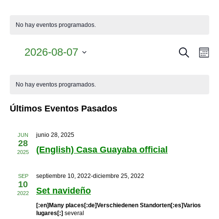
No hay eventos programados.
Buscar
2026-08-07
Navegac
Nav
Me
de
Selecciona
de
Calendario
la
vist
búsque
No hay eventos programados.
fecha.
de
de
y
Eve
Últimos Eventos Pasados
Eventos
vistas
de
junio 28, 2025
JUN
28
(English) Casa Guayaba official
Eventos
2025
septiembre 10, 2022
-
diciembre 25, 2022
SEP
10
Set navideño
2022
[:en]Many places[:de]Verschiedenen Standorten[:es]Varios
lugares[:]
several