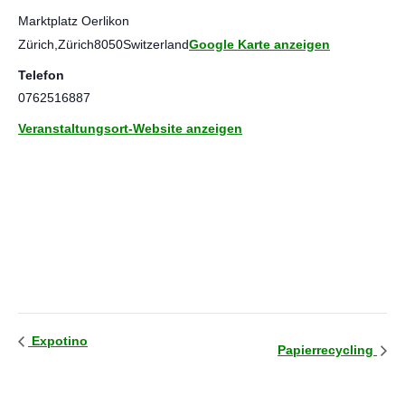
Marktplatz Oerlikon
Zürich
,
Zürich
8050
Switzerland
Google Karte anzeigen
Telefon
0762516887
Veranstaltungsort-Website anzeigen
Expotino
Papierrecycling