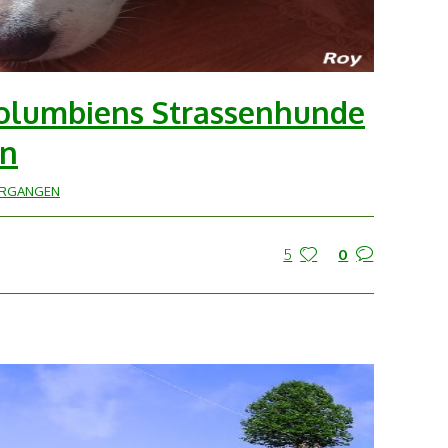
 Kolumbiens Strassenhunde
en
ERGANGEN
5
0