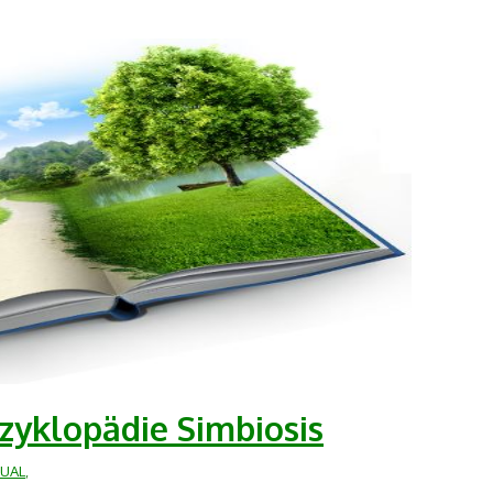
yklopädie Simbiosis
UAL
,